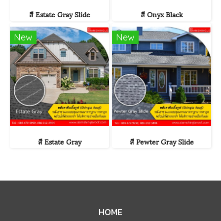
สี Estate Gray Slide
สี Onyx Black
New
New
สี Estate Gray
สี Pewter Gray Slide
HOME